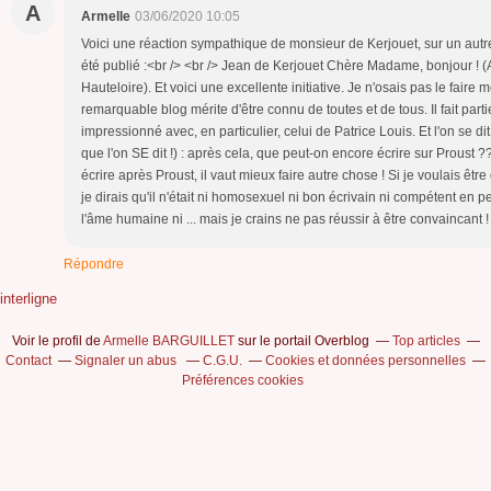
A
Armelle
03/06/2020 10:05
Voici une réaction sympathique de monsieur de Kerjouet, sur un autre
été publié :<br /> <br /> Jean de Kerjouet Chère Madame, bonjour ! (
Hauteloire). Et voici une excellente initiative. Je n'osais pas le faire
remarquable blog mérite d'être connu de toutes et de tous. Il fait part
impressionné avec, en particulier, celui de Patrice Louis. Et l'on se di
que l'on SE dit !) : après cela, que peut-on encore écrire sur Proust 
écrire après Proust, il vaut mieux faire autre chose ! Si je voulais être 
je dirais qu'il n'était ni homosexuel ni bon écrivain ni compétent en pe
l'âme humaine ni ... mais je crains ne pas réussir à être convaincan
Répondre
interligne
Voir le profil de
Armelle BARGUILLET
sur le portail Overblog
Top articles
Contact
Signaler un abus
C.G.U.
Cookies et données personnelles
Préférences cookies