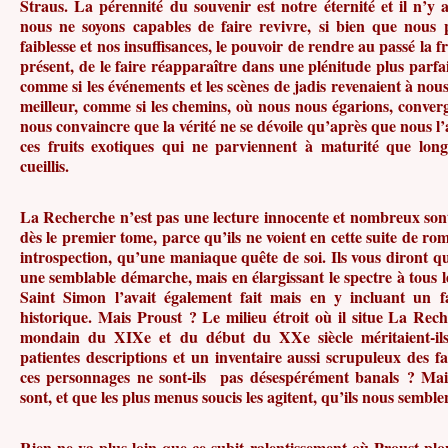
Straus. La pérennité du souvenir est notre éternité et il n’y
nous ne soyons capables de faire revivre, si bien que nous 
faiblesse et nos insuffisances, le pouvoir de rendre au passé la fr
présent, de le faire réapparaître dans une plénitude plus parfa
comme si les événements et les scènes de jadis revenaient à nous
meilleur, comme si les chemins, où nous nous égarions, conver
nous convaincre que la vérité ne se dévoile qu’après que nous l’
ces fruits exotiques qui ne parviennent à maturité que long
cueillis.
La Recherche n’est pas une lecture innocente et nombreux sont
dès le premier tome, parce qu’ils ne voient en cette suite de ro
introspection, qu’une maniaque quête de soi. Ils vous diront q
une semblable démarche, mais en élargissant le spectre à tous l
Saint Simon l’avait également fait mais en y incluant un f
historique. Mais Proust ? Le milieu étroit où il situe La Rec
mondain du XIXe et du début du XXe siècle méritaient-ils
patientes descriptions et un inventaire aussi scrupuleux des f
ces personnages ne sont-ils pas désespérément banals ? Mais,
sont, et que les plus menus soucis les agitent, qu’ils nous semblen
Rien ne va plus loin que ce subit ralentissement où Proust 