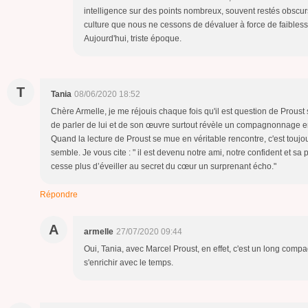
intelligence sur des points nombreux, souvent restés obscur
culture que nous ne cessons de dévaluer à force de faiblesse
Aujourd'hui, triste époque.
T
Tania
08/06/2020 18:52
Chère Armelle, je me réjouis chaque fois qu'il est question de Proust s
de parler de lui et de son œuvre surtout révèle un compagnonnage e
Quand la lecture de Proust se mue en véritable rencontre, c'est toujour
semble. Je vous cite : " il est devenu notre ami, notre confident et 
cesse plus d’éveiller au secret du cœur un surprenant écho."
Répondre
A
armelle
27/07/2020 09:44
Oui, Tania, avec Marcel Proust, en effet, c'est un long comp
s'enrichir avec le temps.