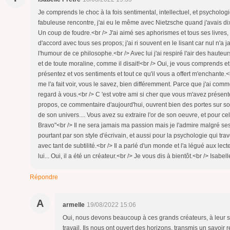
Je comprends le choc à la fois sentimental, intellectuel, et psychol
fabuleuse rencontre, j'ai eu le même avec Nietzsche quand j'avais di
Un coup de foudre.<br /> J'ai aimé ses aphorismes et tous ses livres,
d'accord avec tous ses propos; j'ai ri souvent en le lisant car nul n'a
l'humour de ce philosophe.<br /> Avec lui j'ai respiré l'air des hauteur
et de toute moraline, comme il disait!<br /> Oui, je vous comprends e
présentez et vos sentiments et tout ce qu'il vous a offert m'enchante.<b
me l'a fait voir, vous le savez, bien différemment. Parce que j'ai comm
regard à vous.<br /> C 'est votre ami si cher que vous m'avez présenté
propos, ce commentaire d'aujourd'hui, ouvrent bien des portes sur so
de son univers.... Vous avez su extraire l'or de son oeuvre, et pour c
Bravo"<br /> Il ne sera jamais ma passion mais je l'admire malgré se
pourtant par son style d'écrivain, et aussi pour la psychologie qui tra
avec tant de subtilité.<br /> Il a parlé d'un monde et l'a légué aux lect
lui... Oui, il a été un créateur.<br /> Je vous dis à bientôt.<br /> Isabell
Répondre
A
armelle
19/08/2022 15:06
Oui, nous devons beaucoup à ces grands créateurs, à leur sen
travail. Ils nous ont ouvert des horizons, transmis un savoir 