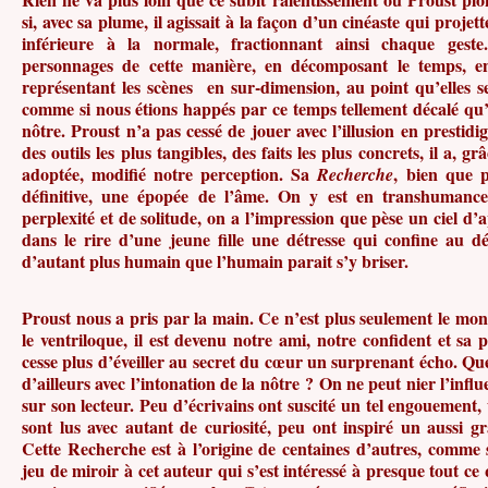
si, avec sa plume, il agissait à la façon d’un cinéaste qui projett
inférieure à la normale, fractionnant ainsi chaque geste
personnages de cette manière, en décomposant le temps, en
représentant les scènes en sur-dimension, au point qu’elles se 
comme si nous étions happés par ce temps tellement décalé qu’
nôtre. Proust n’a pas cessé de jouer avec l’illusion en prestidi
des outils les plus tangibles, des faits les plus concrets, il a, g
adoptée, modifié notre perception. Sa
, bien que p
Recherche
définitive, une épopée de l’âme. On y est en transhumanc
perplexité et de solitude, on a l’impression que pèse un ciel d’
dans le rire d’une jeune fille une détresse qui confine au dé
d’autant plus humain que l’humain parait s’y briser.
Proust nous a pris par la main. Ce n’est plus seulement le mo
le ventriloque, il est devenu notre ami, notre confident et s
cesse plus d’éveiller au secret du cœur un surprenant écho. Quel
d’ailleurs avec l’intonation de la nôtre ? On ne peut nier l’inf
sur son lecteur. Peu d’écrivains ont suscité un tel engouement, 
sont lus avec autant de curiosité, peu ont inspiré un aussi 
Cette Recherche est à l’origine de centaines d’autres, comme 
jeu de miroir à cet auteur qui s’est intéressé à presque tout c