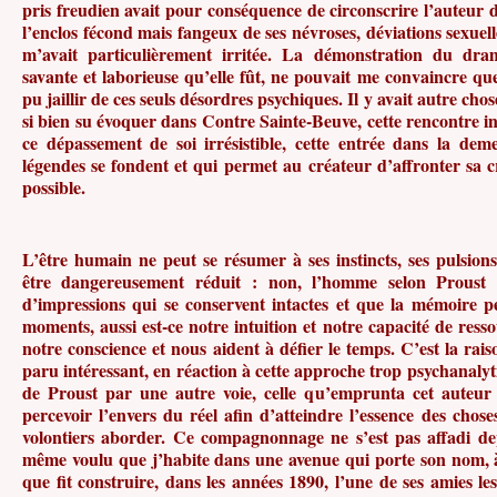
pris freudien avait pour conséquence de circonscrire l’auteur
l’enclos fécond mais fangeux de ses névroses, déviations sexuell
m’avait particulièrement irritée. La démonstration du dra
savante et laborieuse qu’elle fût, ne pouvait me convaincre que
pu jaillir de ces seuls désordres psychiques. Il y avait autre chos
si bien su évoquer dans Contre Sainte-Beuve, cette rencontre ino
ce dépassement de soi irrésistible, cette entrée dans la deme
légendes se fondent et qui permet au créateur d’affronter sa c
possible.
L’être humain ne peut se résumer à ses instincts, ses pulsion
être dangereusement réduit : non, l’homme selon Proust e
d’impressions qui se conservent intactes et que la mémoire pe
moments, aussi est-ce notre intuition et notre capacité de ress
notre conscience et nous aident à défier le temps. C’est la rais
paru intéressant, en réaction à cette approche trop psychanalyt
de Proust par une autre voie, celle qu’emprunta cet auteur 
percevoir l’envers du réel afin d’atteindre l’essence des choses
volontiers aborder. Ce compagnonnage ne s’est pas affadi de
même voulu que j’habite dans une avenue qui porte son nom, 
que fit construire, dans les années 1890, l’une de ses amies 