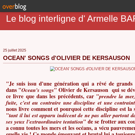
Le blog interligne d' Armell
25 juillet 2025
OCEAN' SONGS d'OLIVIER DE KERSAUSON
"Je suis issu d'une génération qui a rêvé de grands 
dans "
" Olivier de Kersauson qui se dév
Ocean's songs
ce livre que dans les précédents, car "
prendre la mer,
fuite, c'est au contraire
une discipline et une contrain
nous livre comment et pourquoi cette discipline est la s
"
tant il lui est apparu indécent
de ne pas aller partout 
" de se frotter aux cou
ses yeux l'extraordinaire tentation
a connu toutes les mers et les océans, a vécu pauvrem
quelle vie ! Ce monde émouvant et brutal lui a toujours