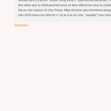
semble qu'il y a eu un "Ocean Song tome 2" (pas encore déniché!). <b
fins utiles que ce billet pourrait aussi se faire référencer pour le ch
trip en mer (saison 2) chez Fanja: https://lecture-sans-frontieres.blog
mer-2025-livres-lus.html<br /> (s) ta d loi du cine, "squatter" chez das
Répondre