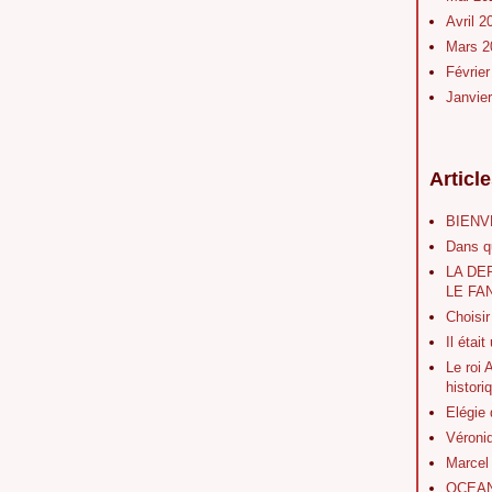
Avril 
Mars 
Févrie
Janvie
Articl
BIENV
Dans q
LA DE
LE FA
Choisir
Il était
Le roi 
histori
Elégie
Véroni
Marcel
OCEAN