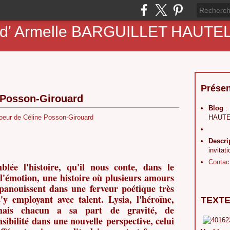
ne d' Armelle BARGUILLET HAUT
Présen
e Posson-Girouard
Blog
:
HAUTE
Descri
invitat
Contac
blée l'histoire, qu'il nous conte, dans le
 l'émotion, une histoire où plusieurs amours
'épanouissent dans une ferveur poétique très
s'y employant avec talent. Lysia, l'héroïne,
TEXTE
mais chacun a sa part de gravité, de
sibilité dans une nouvelle perspective, celui