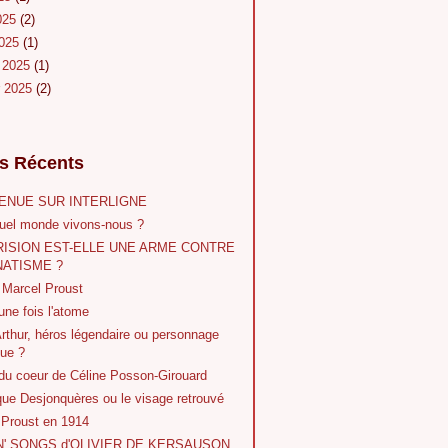
2025
(2)
2025
(1)
r 2025
(1)
r 2025
(2)
es Récents
ENUE SUR INTERLIGNE
uel monde vivons-nous ?
RISION EST-ELLE UNE ARME CONTRE
NATISME ?
 Marcel Proust
 une fois l'atome
Arthur, héros légendaire ou personnage
que ?
 du coeur de Céline Posson-Girouard
que Desjonquères ou le visage retrouvé
 Proust en 1914
' SONGS d'OLIVIER DE KERSAUSON