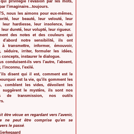
qui privilégie l'évasion par les mots,
par l'imaginaire...toujours.
TS
, nous les aimons pour eux-mêmes,
orité, leur beauté, leur velouté, leur
r, leur hardiesse, leur insolence, leur
, leur dureté, leur volupté, leur rigueur.
mment des notes et des couleurs qui
 d'abord notre sensibilité, ils ont
 à transmettre, informer, émouvoir,
, séduire, irriter, formuler les idées,
s concepts, instaurer le dialogue.
s conduisent-ils vers l'autre, l'absent,
, l'inconnu, l'exilé.
'ils disent qui il est, comment est le
ourquoi est la vie, qu'ils gomment les
s, comblent les vides, dévoilent les
 suggèrent le mystère, ils sont nos
es de transmission, nos outils
rs.
it être vécue en regardant vers l'avenir,
le ne peut être comprise qu'en se
vers le passé
.
Kierkegaard