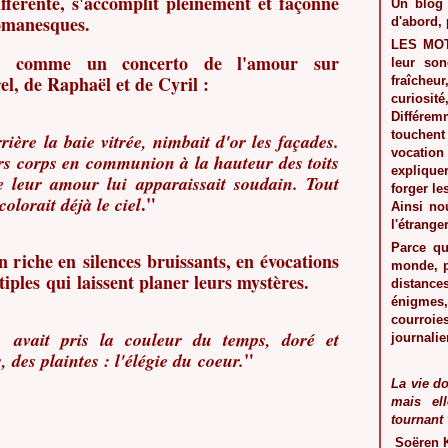
fférente, s'accomplit pleinement et façonne
Un blog 
romanesques.
d'abord, 
LES MO
e comme un concerto de l'amour sur
leur son
el, de Raphaël et de Cyril :
fraîcheu
curiosité
Différe
touchent
rrière la baie vitrée, nimbait d'or les façades.
vocation
eurs corps en communion à la hauteur des toits
expliquer
de leur amour lui apparaissait soudain. Tout
forger le
."
colorait déjà le ciel
Ainsi nou
l'étranger
Parce qu
riche en silences bruissants, en évocations
monde, p
iples qui laissent planer leurs mystères.
distance
énigmes,
courroi
avait pris la couleur du temps, doré et
journalie
"
 des plaintes : l'élégie du coeur.
La vie do
mais el
tournant 
Soëren 