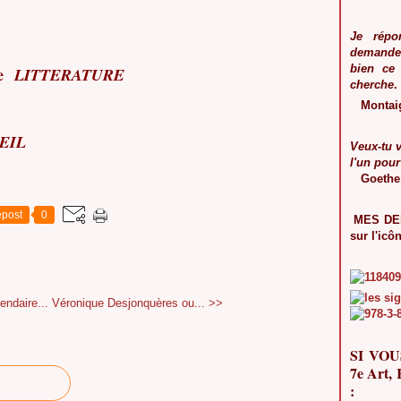
Je répo
demanden
bien ce
ue
LITTERATURE
cherche
.
Montai
EIL
Veux-tu 
l'un pour
Goethe
post
0
MES DER
sur l'icô
endaire...
Véronique Desjonquères ou... >>
SI VOU
7e Art
: