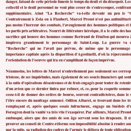
danger, faisant de cette période funeste le temps du deuil et du désespoir. Les
collectif et le deuil personnel ne vont plus cesser de s'entrecouper, conféran
supplémentaire. Ainsi "La Recherche" va-t-elle devenir un peu le "G
Contrairement à Zola ou à Flaubert, Marcel Proust n'est pas antimilitaris
pas moins l'horreur des combats, l'aveuglement des hommes politiques et 
les partis pris arbitraires. Nourri de littérature héroïque, il a le culte des hau
sacrifice qui honore des hommes comme Bertrand de Fénélon qui mourra à 
inspirera grandement le personnage de Saint-Loup. La guerre va d
"Recherche" qui ne l'avait pas prévue, de même que le personnage
importance capitale après la disparition d'Agostinelli, d'où la répercussi
l'orientation de l'oeuvre qui ira en s'amplifiant de façon imprévue.
Néanmoins, les lettres de Marcel n'entretiennent pas seulement ses corresp
tristesse, de ses inquiétudes, mais également de ses soucis financiers qui son
à la suite d'opérations désastreuses et de frais engagés pour tenter de reteni
d'un avion que ce dernier finira par refuser, et, ce, pour la coquette somme
cesse-t-il de donner des ordres de bourse, souvent contradictoires, dans le 
l'être encore du naufrage annoncé. Odilon Albaret, se trouvant dans les t
remplaçant et, après quelques essais infructueux, engage un Suédois d'
Forssgren dont la vanité va très vite l'exaspérer. Par ailleurs, Marcel Prous
embusqué, alors que des amis de son âge servent sous les drapeaux. Il n
prouver au conseil de Contre-réforme son impossibilité absolue à rendre auc
par la suite, sa radiation des cadres de l'armée le déliera de toute obligatio