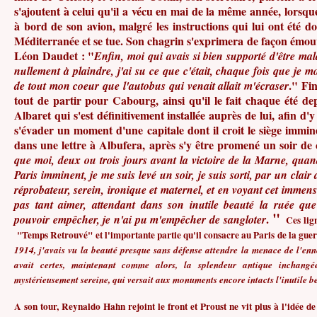
s'ajoutent à celui qu'il a vécu en mai de la même année, lorsque
à bord de son avion, malgré les instructions qui lui ont été d
Méditerranée et se tue. Son chagrin s'exprimera de façon émou
Léon Daudet : "
Enfin, moi qui avais si bien supporté d'être ma
nullement à plaindre, j'ai su ce que c'était, chaque fois que je mo
." Fin
de tout mon coeur que l'autobus qui venait allait m'écraser
tout de partir pour Cabourg, ainsi qu'il le fait chaque été de
Albaret qui s'est définitivement installée auprès de lui, afin d'
s'évader un moment d'une capitale dont il croit le siège imminen
dans une lettre à Albufera, après s'y être promené un soir de c
que moi, deux ou trois jours avant la victoire de la Marne, quan
Paris imminent, je me suis levé un soir, je suis sorti, par un clair 
réprobateur, serein, ironique et maternel, et en voyant cet immens
pas tant aimer, attendant dans son inutile beauté la ruée que
"
.
pouvoir empêcher, je n'ai pu m'empêcher de sangloter
Ces lign
"Temps Retrouvé" et l'importante partie qu'il consacre au Paris de la guer
1914, j'avais vu la beauté presque sans défense attendre la menace de l'enne
avait certes, maintenant comme alors, la splendeur antique inchangé
mystérieusement sereine, qui versait aux monuments encore intacts l'inutile b
A son tour, Reynaldo Hahn rejoint le front et Proust ne vit plus à l'idée de