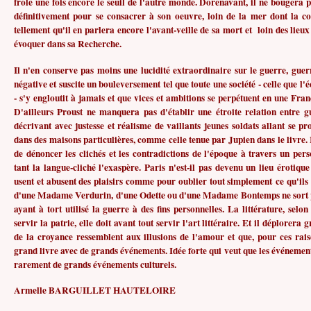
frôlé une fois encore le seuil de l'autre monde. Dorénavant, il ne bougera p
définitivement pour se consacrer à son oeuvre, loin de la mer dont la 
tellement qu'il en parlera encore l'avant-veille de sa mort et loin des lieux 
évoquer dans sa Recherche.
Il n'en conserve pas moins une lucidité extraordinaire sur le guerre, guer
négative et suscite un bouleversement tel que toute une société - celle que l'
- s'y engloutit à jamais et que vices et ambitions se perpétuent en une Fra
D'ailleurs Proust ne manquera pas d'établir une étroite relation entre g
décrivant avec justesse et réalisme de vaillants jeunes soldats allant se pr
dans des maisons particulières, comme celle tenue par Jupien dans le livre. 
de dénoncer les clichés et les contradictions de l'époque à travers un p
tant la langue-cliché l'exaspère. Paris n'est-il pas devenu un lieu érotique
usent et abusent des plaisirs comme pour oublier tout simplement ce qu'ils
d'une Madame Verdurin, d'une Odette ou d'une Madame Bontemps ne sort p
ayant à tort utilisé la guerre à des fins personnelles. La littérature, selo
servir la patrie, elle doit avant tout servir l'art littéraire. Et il déplorera
de la croyance ressemblent aux illusions de l'amour et que, pour ces raiso
grand livre avec de grands événements. Idée forte qui veut que les événement
rarement de grands événements culturels.
Armelle BARGUILLET HAUTELOIRE