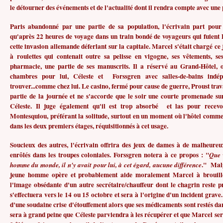
le détourner des événements et de l'actualité dont il rendra compte avec une p
Paris abandonné par une partie de sa population, l'écrivain part pour
qu'après 22 heures de voyage dans un train bondé de voyageurs qui fuient Pa
cette invasion allemande déferlant sur la capitale. Marcel s'était chargé ce
à roulettes qui contenait outre sa pelisse en vigogne, ses vêtements, se
pharmacie, une partie de ses manuscrits. Il a réservé au Grand-Hôtel, où
chambres pour lui, Céleste et Forssgren avec salles-de-bains indé
trouver...comme chez lui. Le casino, fermé pour cause de guerre, Proust trav
partie de la journée et ne s'accorde que le soir une courte promenade su
Céleste. Il juge également qu'il est trop absorbé et las pour recev
Montesquiou, préférant la solitude, surtout en un moment où l'hôtel commen
dans les deux premiers étages, réquisitionnés à cet usage.
Soucieux des autres, l'écrivain offrira des jeux de dames à de malheure
enrôlés dans les troupes coloniales. Forssgren notera à ce propos : "
Que 
." Malg
homme du monde, il n'y avait pour lui, à cet égard, aucune différence
jeune homme opère et probablement aide moralement Marcel à brouiller
l'image obsédante d'un autre secrétaire/chauffeur dont le chagrin reste p
s'effectuera vers le 14 ou 15 octobre et sera à l'origine d'un incident grave. 
d'une soudaine crise d'étouffement alors que ses médicaments sont restés da
sera à grand peine que Céleste parviendra à les récupérer et que Marcel sera