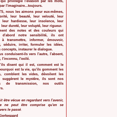
qui privilégie l'évasion par les mots,
par l'imaginaire...toujours.
TS
, nous les aimons pour eux-mêmes,
orité, leur beauté, leur velouté, leur
r, leur hardiesse, leur insolence, leur
, leur dureté, leur volupté, leur rigueur.
mment des notes et des couleurs qui
 d'abord notre sensibilité, ils ont
 à transmettre, informer, émouvoir,
, séduire, irriter, formuler les idées,
s concepts, instaurer le dialogue.
s conduisent-ils vers l'autre, l'absent,
, l'inconnu, l'exilé.
'ils disent qui il est, comment est le
ourquoi est la vie, qu'ils gomment les
s, comblent les vides, dévoilent les
 suggèrent le mystère, ils sont nos
es de transmission, nos outils
rs.
it être vécue en regardant vers l'avenir,
le ne peut être comprise qu'en se
vers le passé
.
Kierkegaard