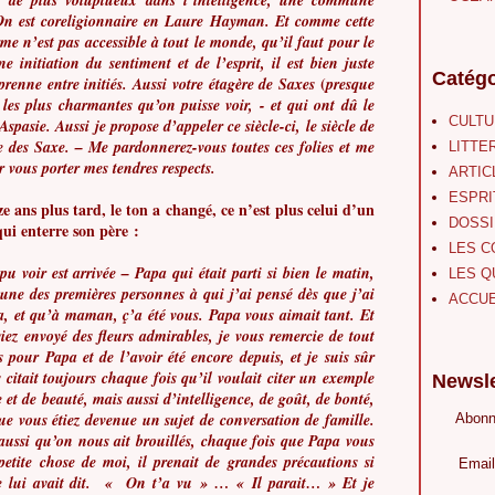
é, de plus voluptueux dans l’intelligence, une commune
. On est coreligionnaire en Laure Hayman. Et comme cette
arme n’est pas accessible à tout le monde, qu’il faut pour le
e initiation du sentiment et de l’esprit, il est bien juste
Catégo
(
renne entre initiés. Aussi votre étagère de Saxes
presque
 les plus charmantes qu’on puisse voir, - et qui ont dû le
CULT
spasie. Aussi je propose d’appeler ce siècle-ci, le siècle de
 des Saxe. – Me pardonnerez-vous toutes ces folies et me
LITTE
 vous porter mes tendres respects.
ARTIC
ESPRI
e ans plus tard, le ton a changé, ce n’est plus celui d’un
DOSSI
i enterre son père :
LES C
 voir est arrivée – Papa qui était parti si bien le matin,
LES Q
une des premières personnes à qui j’ai pensé dès que j’ai
ACCUE
, et qu’à maman, ç’a été vous. Papa vous aimait tant. Et
iez envoyé des fleurs admirables, je vous remercie de tout
 pour Papa et de l’avoir été encore depuis, et je suis sûr
citait toujours chaque fois qu’il voulait citer un exemple
Newsle
et de beauté, mais aussi d’intelligence, de goût, de bonté,
que vous étiez devenue un sujet de conversation de famille.
Abonn
aussi qu’on nous ait brouillés, chaque fois que Papa vous
petite chose de moi, il prenait de grandes précautions si
Email
 le lui avait dit. « On t’a vu » … « Il parait… » Et je