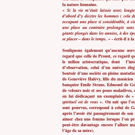
la nature humaine.
«
Si la vie m’était laissée assez lon
d’abord d’y décrire les hommes ( cela d
occupant une place si considérable, à côté
une place au contraire prolongée san
géants plongés dans les années, à des épo
. » - écrit-il à 
se placer – dans le temps
Soulignons également qu’aucune œuvre
regard que celle de Proust, ce regard que
le milieu aristocratique, dont l’inté
d’observation, celui d’un univers élé
boutoir d’une société en pleine mutati
de Geneviève Halévy, fille du musicien
banquier Emile Straus. Edmond de Gonc
de velours noir et ses poses maladives, 
en lui dédicaçant un exemplaire de 
».
On sait que l’e
spirituel est de vous
sont pourvus, correspond à celui de G
après l’avoir été passagèrement de son 
aimer chez une femme lorsque l’on préf
peut-être davantage encore l’allure ma
l’âge de sa mère).