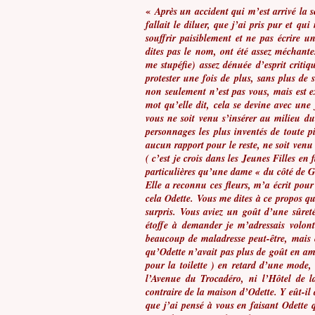
«
Après un accident qui m’est arrivé la 
fallait le diluer, que j’ai pris pur et q
souffrir paisiblement et ne pas écrire u
dites pas le nom, ont été assez méchantes
me stupéfie) assez dénuée d’esprit critiq
protester une fois de plus, sans plus de
non seulement n’est pas vous, mais est 
mot qu’elle dit, cela se devine avec une
vous ne soit venu s’insérer au milieu du 
personnages les plus inventés de toute p
aucun rapport pour le reste, ne soit venu 
( c’est je crois dans les Jeunes Filles en f
particulières qu’une dame « du côté de 
Elle a reconnu ces fleurs, m’a écrit pou
cela Odette. Vous me dites à ce propos qu
surpris. Vous aviez un goût d’une sûret
étoffe à demander je m’adressais volont
beaucoup de maladresse peut-être, mais 
qu’Odette n’avait pas plus de goût en am
pour la toilette ) en retard d’une mode,
l’Avenue du Trocadéro, ni l’Hôtel de
contraire de la maison d’Odette. Y eût-il
que j’ai pensé à vous en faisant Odette