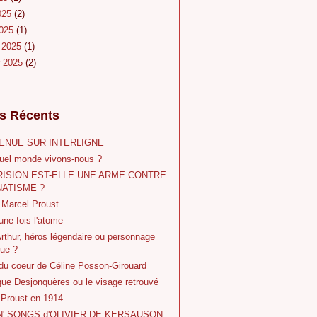
2025
(2)
2025
(1)
r 2025
(1)
r 2025
(2)
es Récents
ENUE SUR INTERLIGNE
uel monde vivons-nous ?
RISION EST-ELLE UNE ARME CONTRE
NATISME ?
 Marcel Proust
 une fois l'atome
Arthur, héros légendaire ou personnage
que ?
 du coeur de Céline Posson-Girouard
que Desjonquères ou le visage retrouvé
 Proust en 1914
' SONGS d'OLIVIER DE KERSAUSON