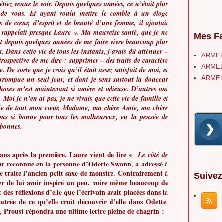
 étiez venue le voir. Depuis quelques années, ce n’était plus
s de vous. Et ayant voulu mettre le comble à un éloge
s de cœur, d’esprit et de beauté d’une femme, il ajoutait
rappelait presque Laure ». Ma mauvaise santé, que je ne
Mes Fa
tat depuis quelques années de me faire vivre beaucoup plus
s. Dans cette vie de tous les instants, j’avais dû atténuer –
ARMEL
étrospective de me dire : supprimer – des traits de caractère
ARMEL
. De sorte que je crois qu’il était assez satisfait de moi, et
terrompue un seul jour, et dont je sens surtout la douceur
ARMEL
hoses m’est maintenant si amère et odieuse. D’autres ont
Moi je n’en ai pas, je ne vivais que cette vie de famille et
ercie de tout mon cœur, Madame, ma chère Amie, ma chère
vous si bonne pour tous les malheureux, eu la pensée de
i bonnes.
e ans après la première. Laure vient de lire «
Le côté de
nt reconnue en la personne d’Odette Swann, a adressé à
e traite l’ancien petit saxe de monstre. Contrairement à
Suivez
er de lui avoir inspiré un peu, voire même beaucoup de
des réflexions d’elle que l’écrivain avait placées dans la
rée de ce qu’elle croit découvrir d’elle dans Odette,
, Proust répondra une ultime lettre pleine de chagrin :