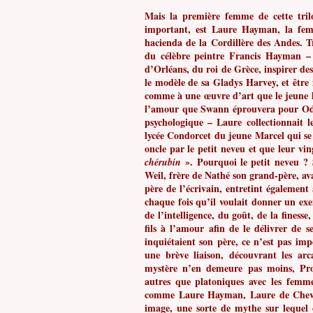
Mais la première femme de cette tril
important, est Laure Hayman, la fem
hacienda de la Cordillère des Andes. Tr
du célèbre peintre Francis Hayman –
d’Orléans, du roi de Grèce, inspirer des
le modèle de sa Gladys Harvey, et être
comme à une œuvre d’art que le jeune h
l’amour que Swann éprouvera pour Od
psychologique – Laure collectionnait
lycée Condorcet du jeune Marcel qui se 
oncle par le petit neveu et que leur vi
». Pourquoi le petit neveu ?
chérubin
Weil, frère de Nathé son grand-père, ava
père de l’écrivain, entretint également 
chaque fois qu’il voulait donner un exe
de l’intelligence, du goût, de la finesse
fils à l’amour afin de le délivrer de 
inquiétaient son père, ce n’est pas imp
une brève liaison, découvrant les arc
mystère n’en demeure pas moins, Prou
autres que platoniques avec les femme
comme Laure Hayman, Laure de Chevi
image, une sorte de mythe sur lequel