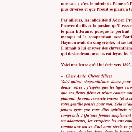
musicale ; c’est le miroir de l’âme où 
plus diverses et que Proust se plaira à 
Par ailleurs, les infidélités d’Adrien P
l’œuvre du fils et la passion qu’il ress
le plan littéraire, puisque le portrait
manque ni la comparaison avec Bottic
Hayman avait du sang créole), ni ses toil
Il aimait à lui envoyer des chrysanthè
qui deviendront, avec les cattleyas, les 
Voici une lettre qu’il lui écrit vers 1892,
«
Chère Amie, Chères délices
Voici quinze chrysanthèmes, douze pour v
douze vôtres ; j’espère que les tiges s
que ces fleurs fières et tristes comme vou
plairont. Je vous remercie encore (et si 
votre gentille pensée pour moi. Cela m’aur
jeunes gens que vous dites spirituels
comprends ! Qu’une femme simplement dés
ses adorateurs, les exaspérer les uns co
comme une œuvre d’art nous révèle ce qu’