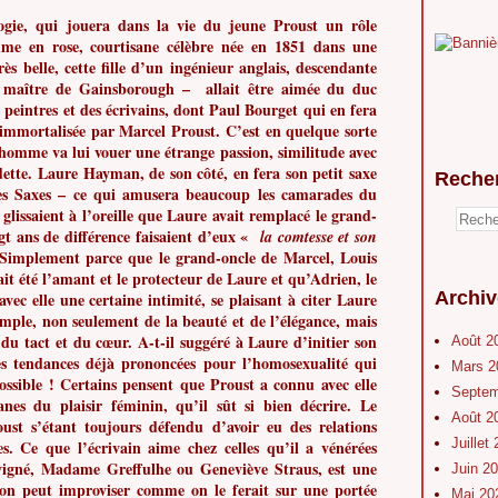
ogie, qui jouera dans la vie du jeune Proust un rôle
me en rose, courtisane célèbre née en 1851 dans une
ès belle, cette fille d’un ingénieur anglais, descendante
 maître de Gainsborough – allait être aimée du duc
 peintres et des écrivains, dont Paul Bourget qui en fera
 immortalisée par Marcel Proust. C’est en quelque sorte
omme va lui vouer une étrange passion, similitude avec
ette.
Laure Hayman, de son côté, en fera son petit saxe
Reche
 les Saxes – ce qui amusera beaucoup les camarades du
glissaient à l’oreille que Laure avait remplacé le grand-
ngt ans de différence faisaient d’eux «
la comtesse et son
 Simplement parce que le grand-oncle de Marcel, Louis
it été l’amant et le protecteur de Laure et qu’Adrien, le
Archiv
avec elle une certaine intimité, se plaisant à citer Laure
mple, non seulement de la beauté et de l’élégance, mais
, du tact et du cœur. A-t-il suggéré à Laure d’initier son
Août 2
ses tendances déjà prononcées pour l’homosexualité qui
Mars 
ossible ! Certains pensent que Proust a connu avec elle
Septe
anes du plaisir féminin, qu’il sût si bien décrire. Le
Août 2
st s’étant toujours défendu d’avoir eu des relations
Juillet
s. Ce que l’écrivain aime chez celles qu’il a vénérées
gné, Madame Greffulhe ou Geneviève Straus, est une
Juin 2
 on peut improviser comme on le ferait sur une portée
Mai 2