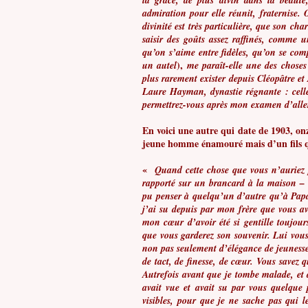
la grâce, de plus divin dans la beaut
admiration pour elle réunit, fraternise
divinité est très particulière, que son ch
saisir des goûts assez raffinés, comme un
qu’on s’aime entre fidèles, qu’on se comp
),
un autel
me paraît-elle une des choses
plus rarement exister depuis Cléopâtre et A
Laure Hayman, dynastie régnante : celle
permettrez-vous après mon examen d’aller
En voici une autre qui date de 1903, onz
jeune homme énamouré mais d’un fils qu
«
Quand cette chose que vous n’auriez pu
rapporté sur un brancard à la maison – 
pu penser à quelqu’un d’autre qu’à Papa
j’ai su depuis par mon frère que vous av
mon cœur d’avoir été si gentille toujours
que vous garderez son souvenir. Lui vous 
non pas seulement d’élégance de jeunesse 
de tact, de finesse, de cœur. Vous savez 
Autrefois avant que je tombe malade, et 
avait vue et avait su par vous quelque 
visibles, pour que je ne sache pas qui