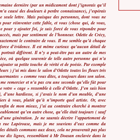
semaine dernière (par un médicament dont j’ignorais qu’il
ui m’a causé des douleurs à perdre connaissance), j’espérais
ne seule lettre. Mais puisque des personnes, dont vous ne
 pour réinventer cette fable, et vous (chose qui, de vous,
ue pour y ajouter foi, je suis forcé de vous répondre pour
 succès, mais par sentiment de l’honneur. Odette de Crécy,
exactement le contraire de vous. Il me semble qu’à chaque
 force d’évidence. Il est même curieux qu’aucun détail de
portrait différent. Il n’y a peut-être pas un autre de mes
ièce, où quelque souvenir de telle autre personne qui n’a
ajouter sa petite touche de vérité et de poésie. Par exemple
leurs ) j’ai mis dans le salon d’Odette toutes les fleurs très
Guermantes » comme vous dites, a toujours dans son salon.
r me remercier et n’a pas cru une seconde qu’elle fût pour
e votre « cage » ressemble à celle d’Odette. J’en suis bien
é, d’une hardiesse, si j’avais le nom d’un meuble, d’une
iers à vous, plutôt qu’à n’importe quel artiste. Or, avec
enfin de mon mieux, j’ai au contraire cherché à montrer
eublement qu’en autre chose, qu’elle était toujours ( sauf
 d’une génération. Je ne saurais décrire l’appartement de
 la rue Lapérouse, mais je me souviens d’eux comme du
 des détails communs aux deux, cela ne prouverait pas plus
 que dix lignes, ressemblant à Mr Doasan enclavée dans la