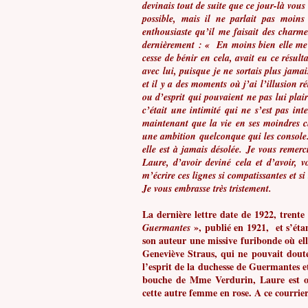
devinais tout de suite que ce jour-là vous
possible, mais il ne parlait pas moin
enthousiaste qu’il me faisait des charme
dernièrement : « En moins bien elle me 
cesse de bénir en cela, avait eu ce résul
avec lui, puisque je ne sortais plus jamai
et il y a des moments où j’ai l’illusion r
ou d’esprit qui pouvaient ne pas lui plaire
c’était une intimité qui ne s’est pas in
maintenant que la vie en ses moindres c
une ambition quelconque qui les console. 
elle est à jamais désolée. Je vous rem
Laure, d’avoir deviné cela et d’avoir, 
m’écrire ces lignes si compatissantes et s
Je vous embrasse très tristement.
La dernière lettre date de 1922, trent
», publié en 1921, et s’éta
Guermantes
son auteur une missive furibonde où ell
Geneviève Straus, qui ne pouvait dout
l’esprit de la duchesse de Guermantes et 
bouche de Mme Verdurin, Laure est out
cette autre femme en rose. A ce courrier