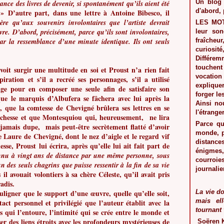
Un blog 
éance des livres de devenir, si spontanément qu’ils aient été
d'abord, 
 »
D’autre part, dans une lettre à Antoine Bibesco, il
ère qu’aux souvenirs involontaires que l’artiste devrait
LES MO
e. D’abord, précisément, parce qu’ils sont involontaires,
leur son
par la ressemblance d’une minute identique. Ils ont seuls
fraîcheu
curiosité
Différe
touchent
voit surgir une multitude en soi et Proust n’a rien fait
vocation
ration et s’il a recréé ses personnages, s’il a utilisé
expliquer
age pour en composer une seule afin de satisfaire son
forger le
que le marquis d’Albufera se fâchera avec lui après la
Ainsi nou
 que la comtesse de Chevigné brûlera ses lettres en se
l'étranger
duchesse et que Montesquiou qui, heureusement, ne lira
Parce qu
jamais dupe, mais peut-être secrètement flatté d’avoir
monde, p
 Laure de Chevigné, dont le nez d’aigle et le regard vif
distance
sse, Proust lui écrira, après qu’elle lui ait fait part de
énigmes,
nu à vingt ans de distance par
une même personne, sous
courroi
n des seuls chagrins que puisse ressentir à la fin de sa vie
journalie
il avouait volontiers à sa chère Céleste, qu’il avait pris
adis.
ligner que le support d’une œuvre, quelle qu’elle soit,
La vie do
mais el
act personnel et privilégié que l’auteur établit avec la
tournant 
es qui l’entoure, l’intimité qui se crée entre le monde et
sser des liens étroits avec les profondeurs mystérieuses de
Soëren 