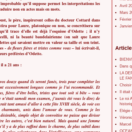
l’improbable qu’il suppose permet les interprétations les
Avril 
traduire non en actes mais en mots.
Mars 
roust, le père, inspireront celles du docteur Cottard dans
Févrie
entira pour Laure, platonique ou non, se concrétisera sur
Janvie
 qu’il trace d’elle est déjà l’esquisse d’Odette ; il n’y
elli, ni la beauté baudelairienne (on sait que Laure
ettes qui savaient mettre en valeur sa taille et son teint.
mes -
– lui écrivait-il,
de fleurs fières et tristes comme vous
Articl
fleurs préférées d’Odette.
BIENV
 il a 21 ans :
Dans q
LA DE
LE FA
os douze quand ils seront fanés, trois pour compléter les
Choisir
eront excessivement longues comme je l’ai recommandé. Et
Il était
s, fières d’être belles, tristes que tout soit si bête – vous
ce n’était samedi mon examen, j’aurais été vous le dire) de
Le roi 
ait tant amusé d’aller à cette fête XVIII siècle, de voir ces
histori
 et charmants, unis dans l’amour de vous. Comme je les
Elégie
irable, simple objet de convoitise ne puisse que diviser
Véroni
ntre les autres, c’est bien naturel. Mais quand une femme
Marcel
il y a de plus raffiné dans le charme, de plus subtil dans
OCEAN