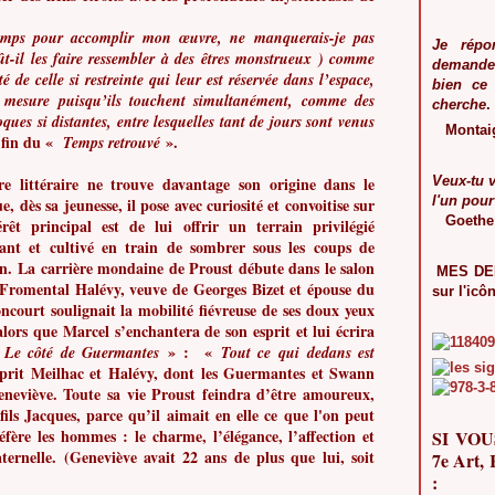
gtemps pour accomplir mon œuvre, ne manquerais-je pas
Je répo
ût-il les faire ressembler à des êtres monstrueux ) comme
demanden
 de celle si restreinte qui leur est réservée dans l’espace,
bien ce
s mesure puisqu’ils touchent simultanément, comme des
cherche
.
ques si distantes, entre lesquelles tant de jours sont venus
Montai
la fin du «
».
Temps retrouvé
 littéraire ne trouve davantage son origine dans le
Veux-tu 
l'un pour
, dès sa jeunesse, il pose avec curiosité et convoitise sur
Goethe
rêt principal est de lui offrir un terrain privilégié
gant et cultivé en train de sombrer sous les coups de
on.
La carrière mondaine de Proust débute dans le salon
MES DER
 Fromental Halévy, veuve de Georges Bizet et épouse du
sur l'icô
ourt soulignait la mobilité fiévreuse de ses doux yeux
alors que Marcel s’enchantera de son esprit et lui écrira
«
» : «
Le côté de Guermantes
Tout ce qui dedans est
sprit Meilhac et Halévy, dont les Guermantes et Swann
eneviève. Toute sa vie Proust feindra d’être amoureux,
fils Jacques, parce qu’il aimait en elle ce que l'on peut
ère les hommes : le charme, l’élégance, l’affection et
SI VOU
ternelle. (Geneviève avait 22 ans de plus que lui, soit
7e Art
: