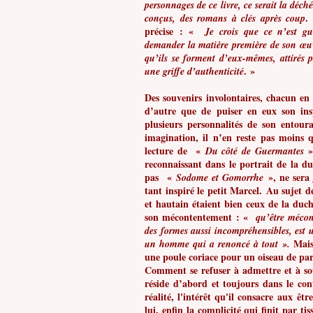
personnages de ce livre, ce serait la déch
.
conçus, des romans à clés après coup
précise : «
Je crois que ce
n’est gu
demander la matière première de son œuvr
qu’ils se forment d’eux-mêmes, attirés 
. »
une griffe d’authenticité
Des souvenirs involontaires, chacun en 
d’autre que de puiser en eux son inspi
plusieurs personnalités de son entour
imagination, il n’en reste pas moins 
lecture de «
»,
Du côté de Guermantes
reconnaissant dans le portrait de la 
pas «
», ne sera 
Sodome et
Gomorrhe
tant inspiré le petit Marcel.
Au sujet de
et hautain étaient bien ceux de la duche
son mécontentement : «
qu’être mécon
des formes aussi incompréhensibles, est u
Mais 
un homme qui a renoncé à tout ».
une poule coriace pour un oiseau de par
Comment se refuser à admettre et à sou
réside d’abord et toujours dans le cont
réalité, l'intérêt qu'il consacre aux êtr
lui, enfin la complicité qui finit par ti