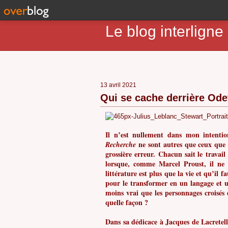
Le blog interlig
13 avril 2021
Qui se cache derrière Ode
Il n’est nullement dans mon intentio
ne sont autres que ceux que l
Recherche
grossière erreur. Chacun sait le travail
lorsque, comme Marcel Proust, il ne 
littérature est plus que la vie et qu’il 
pour le transformer en un langage et 
moins vrai que les personnages croisés 
quelle façon ?
Dans sa dédicace à Jacques de Lacretell