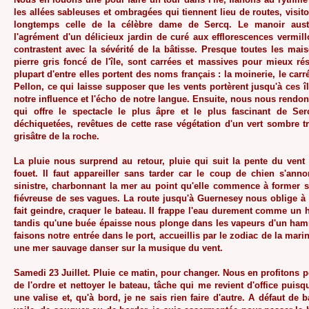
les allées sableuses et ombragées qui tiennent lieu de routes, visit
longtemps celle de la célèbre dame de Sercq. Le manoir austè
l'agrément d'un délicieux jardin de curé aux efflorescences vermil
contrastent avec la sévérité de la bâtisse. Presque toutes les mais
pierre gris foncé de l'île, sont carrées et massives pour mieux rés
plupart d'entre elles portent des noms français : la moinerie, le carré
Pellon, ce qui laisse supposer que les vents portèrent jusqu'à ces 
notre influence et l'écho de notre langue. Ensuite, nous nous rendon
qui offre le spectacle le plus âpre et le plus fascinant de Ser
déchiquetées, revêtues de cette rase végétation d'un vert sombre t
grisâtre de la roche.
La pluie nous surprend au retour, pluie qui suit la pente du vent
fouet. Il faut appareiller sans tarder car le coup de chien s'ann
sinistre, charbonnant la mer au point qu'elle commence à former s
fiévreuse de ses vagues. La route jusqu'à Guernesey nous oblige à a
fait geindre, craquer le bateau. Il frappe l'eau durement comme un
tandis qu'une buée épaisse nous plonge dans les vapeurs d'un ha
faisons notre entrée dans le port, accueillis par le zodiac de la mari
une mer sauvage danser sur la musique du vent.
Samedi 23 Juillet. Pluie ce matin, pour changer. Nous en profitons 
de l'ordre et nettoyer le bateau, tâche qui me revient d'office pui
une valise et, qu'à bord, je ne sais rien faire d'autre. A défaut de b