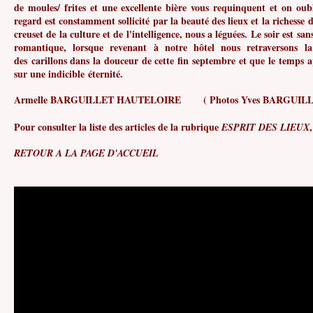
de moules/ frites et une excellente bière vous requinquent et on oubli
regard est constamment sollicité par la beauté des lieux et la richesse d
creuset de la culture et de l'intelligence, nous a léguées. Le soir est s
romantique, lorsque revenant à notre hôtel nous retraversons la
des carillons dans la douceur de cette fin septembre et que le temp
sur une indicible éternité.
Armelle BARGUILLET HAUTELOIRE ( Photos Yves BARGUILL
Pour consulter la liste des articles de la rubrique
ESPRIT DES LIEUX
RETOUR A LA PAGE D'ACCUEIL