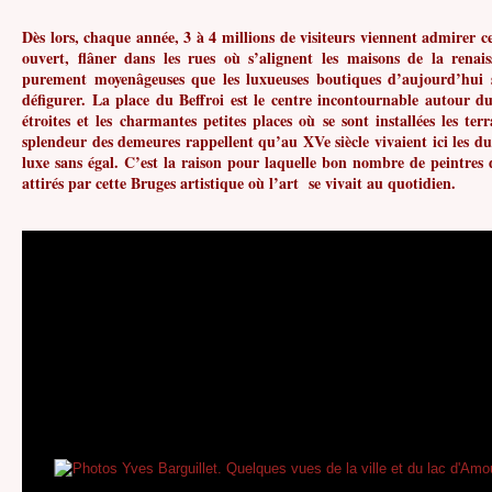
Dès lors, chaque année, 3 à 4 millions de visiteurs viennent admirer c
ouvert, flâner dans les rues où s’alignent les maisons de la renais
purement moyenâgeuses que les luxueuses boutiques d’aujourd’hui 
défigurer. La place du Beffroi est le centre incontournable autour du
étroites et les charmantes petites places où se sont installées les ter
splendeur des demeures rappellent qu’au XVe siècle vivaient ici les 
luxe sans égal. C’est la raison pour laquelle bon nombre de peintres
attirés par cette Bruges artistique où l’art se vivait au quotidien.