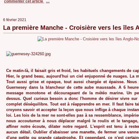
commenter cet article
…
6 février 2021
La première Manche - Croisière vers les île
Ce matin-là, il faisait gris et froid, les habituels changements de 
Hier, le grand beau, aujourd'hui un ciel enjuponné de nuages. La mer
Tout aussi grise et opaque, tout aussi chargée et épaisse. Nous 
Guernesey dans la blancheur de cette aube maussade. A 6 heures
message monotone et décourageant de la météo marine. Un pet
dessus. Quel curieux besoin a donc l'homme de désirer vivre sur 
complet déséquilibre. Tout est à réapprendre en mer. Il faut faire 
croyons savoir et accepter la leçon que nous inflige à chaque instant
loi. Les lois de la mer ne sont-elles pas à sa ressemblance, impérieus
nous accoutumer à nous déplacer malgré le roulis et le tangage,
affiner notre écoute, dilater notre regard. L'esprit est tenu à reste
aucun détail. Oublier d'abaisser une manette, de fermer une vanne 
d'une petite ou grande catastrophe. Et cependant, ce n'est certa