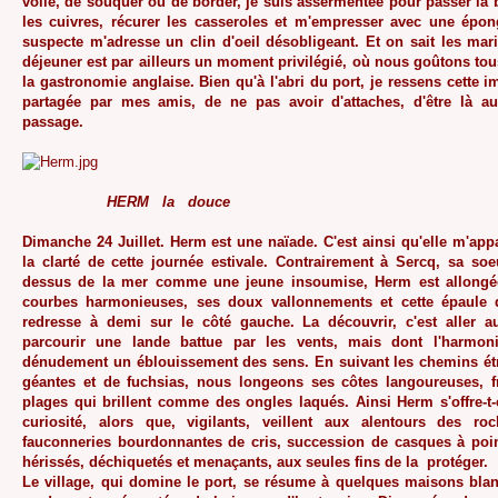
voile, de souquer ou de border, je suis assermentée pour passer la b
les cuivres, récurer les casseroles et m'empresser avec une épon
suspecte m'adresse un clin d'oeil désobligeant. Et on sait les mar
déjeuner est par ailleurs un moment privilégié, où nous goûtons to
la gastronomie anglaise. Bien qu'à l'abri du port, je ressens cette
partagée par mes amis, de ne pas avoir d'attaches, d'être là aus
passage.
HERM la douce
Dimanche 24 Juillet. Herm est une naïade. C'est ainsi qu'elle m'appa
la clarté de cette journée estivale. Contrairement à Sercq, sa so
dessus de la mer comme une jeune insoumise, Herm est allongée
courbes harmonieuses, ses doux vallonnements et cette épaule 
redresse à demi sur le côté gauche. La découvrir, c'est aller au
parcourir une lande battue par les vents, mais dont l'harmon
dénudement un éblouissement des sens. En suivant les chemins étr
géantes et de fuchsias, nous longeons ses côtes langoureuses, 
plages qui brillent comme des ongles laqués. Ainsi Herm s'offre-t-
curiosité, alors que, vigilants, veillent aux alentours des roch
fauconneries bourdonnantes de cris, succession de casques à poin
hérissés, déchiquetés et menaçants, aux seules fins de la protéger.
Le village, qui domine le port, se résume à quelques maisons bla