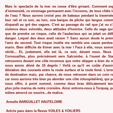
Mais le spectacle de la mer ne cesse d'être grisant. Comment exp
d'immensité, ce voisinage permanent avec l'inconnu, de tous côtés l
de l'eau ? Nous aurons croisé peu de bateaux pendant la traversé
leur rail et ce soir, au loin, une barque de pêche qui tangue com
disparaît au gré des vagues. C'est au passage du rail que j'ai vu s'
violence deux volontés, deux attitudes d'homme. Celle du sage qui p
que de prendre un risque, celle de l'audacieux qui se jetait un dé
danger. Lequel des deux avait raison ? Sans aucun doute le premi
l'avis du second. Tout risque inutile me semble une cause perdue
marin. Bien difficile de frimer avec la mer ! Face à elle, nous som
vérité... Et, justement, elle est là, ce soir, devant nous. Nous
Cornouailles, plus précisément vers Salcombe, à l'ouest de St
retrouvons devant une côte inconnue que notre skipper a bien du mal
nous avons dévié de 10 degrés ! Voilà ce qu'il en coûte d'avoir
déviation des courants entre la route surface et la route fond. L'er
de destination mais, par chance, de nous retrouver dans un coin r
car nous aurions très bien pu aborder une côte inhospitalière), qui p
nous offrir, à point nommé, comme deux bras délicatement te
plus jolie marina de notre croisière. Ainsi entrons-nous à Torquay, pa
même amorcé un sourire...de malice.
Armelle BARGUILLET HAUTELOIRE
Article paru dans la Revue VOILES & VOILIERS