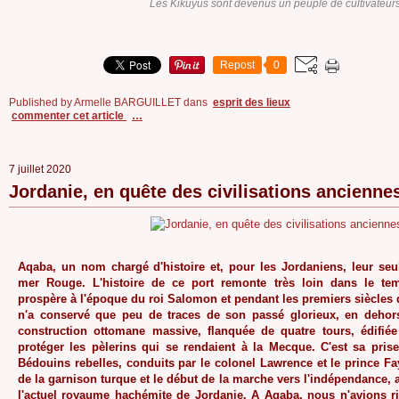
Les Kikuyus sont devenus un peuple de cultivateurs
Repost
0
Published by Armelle BARGUILLET
dans
esprit des lieux
commenter cet article
…
7 juillet 2020
Jordanie, en quête des civilisations ancienne
Aqaba, un nom chargé d'histoire et, pour les Jordaniens, leur seul
mer Rouge. L'histoire de ce port remonte très loin dans le temp
prospère à l'époque du roi Salomon et pendant les premiers siècles de 
n'a conservé que peu de traces de son passé glorieux, en dehors
construction ottomane massive, flanquée de quatre tours, édifiée
protéger les pèlerins qui se rendaient à la Mecque. C'est sa prise
Bédouins rebelles, conduits par le colonel Lawrence et le prince Fay
de la garnison turque et le début de la marche vers l'indépendance, 
l'actuel royaume hachémite de Jordanie.
A Aqaba, nous n'avions rie