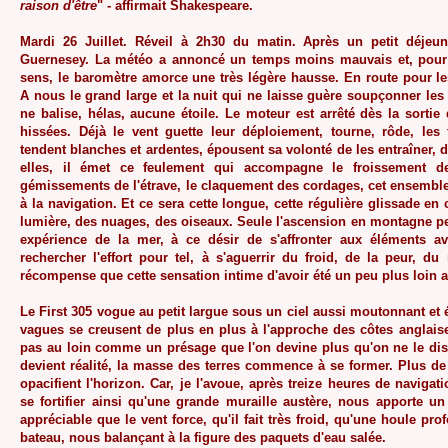
raison d'être
" - affirmait Shakespeare.
Mardi 26 Juillet. Réveil à 2h30 du matin. Après un petit déjeun
Guernesey. La météo a annoncé un temps moins mauvais et, pou
sens, le baromètre amorce une très légère hausse. En route pour le
A nous le grand large et la nuit qui ne laisse guère soupçonner les
ne balise, hélas, aucune étoile. Le moteur est arrêté dès la sortie
hissées. Déjà le vent guette leur déploiement, tourne, rôde, les f
tendent blanches et ardentes, épousent sa volonté de les entraîner, d
elles, il émet ce feulement qui accompagne le froissement d
gémissements de l'étrave, le claquement des cordages, cet ensemble 
à la navigation. Et ce sera cette longue, cette régulière glissade en
lumière, des nuages, des oiseaux. Seule l'ascension en montagne pe
expérience de la mer, à ce désir de s'affronter aux éléments ave
rechercher l'effort pour tel, à s'aguerrir du froid, de la peur, d
récompense que cette sensation intime d'avoir été un peu plus loin 
Le First 305 vogue au petit largue sous un ciel aussi moutonnant et
vagues se creusent de plus en plus à l'approche des côtes anglaise
pas au loin comme un présage que l'on devine plus qu'on ne le dis
devient réalité, la masse des terres commence à se former. Plus de 
opacifient l'horizon. Car, je l'avoue, après treize heures de navigati
se fortifier ainsi qu'une grande muraille austère, nous apporte un
appréciable que le vent force, qu'il fait très froid, qu'une houle prof
bateau, nous balançant à la figure des paquets d'eau salée.