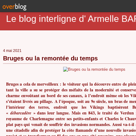
Le blog interligne d' Armell
4 mai 2021
Bruges ou la remontée du temps
Bruges a cela de merveilleux : le visiteur qui la découvre entre de pl
tant la ville a su se protéger des méfaits de la modernité et conserve
charme envoûtant au bord de ses canaux, à l’endroit même où les Vik
s’étaient livrés au pillage. A l’époque, soit au 9e siècle, un bras de me
l’intérieur des terres, endroit que les Vikings baptisèrent B
«
» dans leur langue. Mais en 843, le traité de Verdun
débarcadère
royaume de Charlemagne entre ses petits-enfants et Charles le Chauv
plat pays qui venait de souffrir des invasions normandes. Aussi va-t-il
une citadelle afin de protéger la côte flamande d’une nouvelle invasio
projet et se transformer au fil des ans en une cité prospère, une plaqu