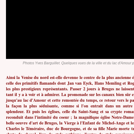
Photos Yves Barguillet. Quelques vues de la ville et du lac d'Amour 
Ainsi la Venise du nord est-elle devenue le centre de la plus ancienne 
celle des primitifs flamands dont Jan van Eyck, Hans Memling et Ro
les plus prestigieux représentants. Passer 2 jours à Bruges ne laissen
tant il y a à voir et à admirer. La promenade sur les canaux bien sûr et 
jusqu'au lac d'Amour et cette remontée du temps, ce retour vers le pas
la façon la plus séduisante, comme si l'on entrait dans un autre
splendeur. Et puis les églises, celle du Saint-Sang et sa crypte rom
reconduit dans l'intimité du coeur ; la magnifique église Notre-Dame 
belle oeuvre d'art de Bruges, la Vierge à l'Enfant de Michel-Ange et 
Charles le Téméraire, duc de Bourgogne, et de sa fille Marie morte tr