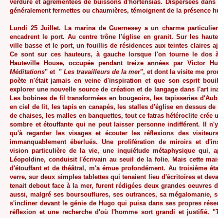
verdure et agrémentées de buissons d'hortensias. Dispersées dans l
généralement fermettes ou chaumières, témoignent de la présence 
Lundi 25 Juillet. La marina de Guernesey a un charme particulie
encadrent le port. Au centre trône l'église en granit. Sur les haut
ville basse et le port, un fouillis de résidences aux teintes claires 
Ce sont sur ces hauteurs, à gauche lorsque l'on tourne le dos 
Hauteville House, occupée pendant treize années par Victor Hu
Méditations
" et "
Les travailleurs de la mer
", et dont la visite me pro
poète n'était jamais en veine d'inspiration et que son esprit boui
explorer une nouvelle source de création et de langage dans l'art in
Les bobines de fil transformées en bougeoirs, les tapisseries d'Aub
en ciel de lit, les tapis en canapés, les stalles d'église en dessus d
de chaises, les malles en banquettes, tout ce fatras hétéroclite cré
sombre et étouffante qui ne peut laisser personne indifférent. Il n'
qu'à regarder les visages et écouter les réflexions des visiteu
immanquablement éberlués. Une prolifération de miroirs et d'in
vision particulière de la vie, une inquiétude métaphysique qui, a
Léopoldine, conduisit l'écrivain au seuil de la folie. Mais cette ma
d'étouffant et de théâtral, m'a émue profondément. Au troisième é
verre, sur deux simples tablettes qui tenaient lieu d'écritoires et dev
tenait debout face à la mer, furent rédigées deux grandes oeuvres de 
aussi, malgré ses boursouflures, ses outrances, sa mégalomanie, 
s'incliner devant le génie de Hugo qui puisa dans ses propres rése
réflexion et une recherche d'où l'homme sort grandi et justifié. "