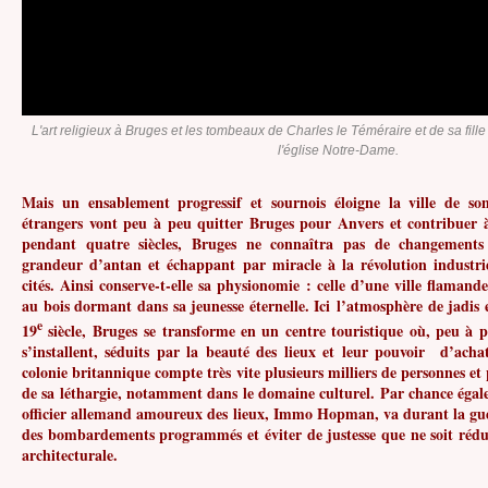
L'art religieux à Bruges et les tombeaux de Charles le Téméraire et de sa fi
l'église Notre-Dame.
Mais un ensablement progressif et sournois éloigne la ville de s
étrangers vont peu à peu quitter Bruges pour Anvers et contribuer à
pendant quatre siècles, Bruges ne connaîtra pas de changements 
grandeur d’antan et échappant par miracle à la révolution industrie
cités. Ainsi conserve-t-elle sa physionomie : celle d’une ville flaman
au bois dormant dans sa jeunesse éternelle. Ici l’atmosphère de jadis e
e
19
siècle, Bruges se transforme en un centre touristique où, peu à 
s’installent, séduits par la beauté des lieux et leur pouvoir d’acha
colonie britannique compte très vite plusieurs milliers de personnes et p
de sa léthargie, notamment dans le domaine culturel. Par chance égale
officier allemand amoureux des lieux, Immo Hopman, va durant la gue
des bombardements programmés et éviter de justesse que ne soit rédui
architecturale.