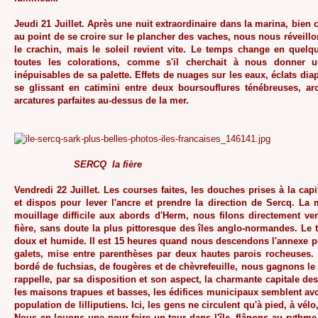
Jeudi 21 Juillet. Après une nuit extraordinaire dans la marina, bien 
au point de se croire sur le plancher des vaches, nous nous réveill
le crachin, mais le soleil revient vite. Le temps change en quelq
toutes les colorations, comme s'il cherchait à nous donner 
inépuisables de sa palette. Effets de nuages sur les eaux, éclats diap
se glissant en catimini entre deux boursouflures ténébreuses, arc
arcatures parfaites au-dessus de la mer.
SERCQ la fière
Vendredi 22 Juillet. Les courses faites, les douches prises à la capit
et dispos pour lever l'ancre et prendre la direction de Sercq. La 
mouillage difficile aux abords d'Herm, nous filons directement ver
fière, sans doute la plus pittoresque des îles anglo-normandes. Le 
doux et humide. Il est 15 heures quand nous descendons l'annexe 
galets, mise entre parenthèses par deux hautes parois rocheuses.
bordé de fuchsias, de fougères et de chèvrefeuille, nous gagnons le
rappelle, par sa disposition et son aspect, la charmante capitale de
les maisons trapues et basses, les édifices municipaux semblent avo
population de lilliputiens. Ici, les gens ne circulent qu'à pied, à vél
Nous en louons une pour faire un tour dans l'île, flânons au rythm