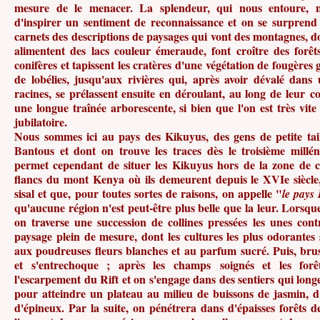
mesure de le menacer. La splendeur, qui nous entoure, ne
d'inspirer un sentiment de reconnaissance et on se surprend 
carnets des descriptions de paysages qui vont des montagnes, don
alimentent des lacs couleur émeraude, font croître des forê
conifères et tapissent les cratères d'une végétation de fougères
de lobélies, jusqu'aux rivières qui, après avoir dévalé dan
racines, se prélassent ensuite en déroulant, au long de leur c
une longue traînée arborescente, si bien que l'on est très vit
jubilatoire.
Nous sommes ici au pays des Kikuyus, des gens de petite tai
Bantous et dont on trouve les traces dès le troisième millé
permet cependant de situer les Kikuyus hors de la zone de co
flancs du mont Kenya où ils demeurent depuis le XVIe siècle, 
sisal et que, pour toutes sortes de raisons, on appelle "
le pays
qu'aucune région n'est peut-être plus belle que la leur. Lorsque
on traverse une succession de collines pressées les unes cont
paysage plein de mesure, dont les cultures les plus odorantes s
aux poudreuses fleurs blanches et au parfum sucré. Puis, br
et s'entrechoque ; après les champs soignés et les for
l'escarpement du Rift et on s'engage dans des sentiers qui longe
pour atteindre un plateau au milieu de buissons de jasmin, d
d'épineux. Par la suite, on pénétrera dans d'épaisses forêts 