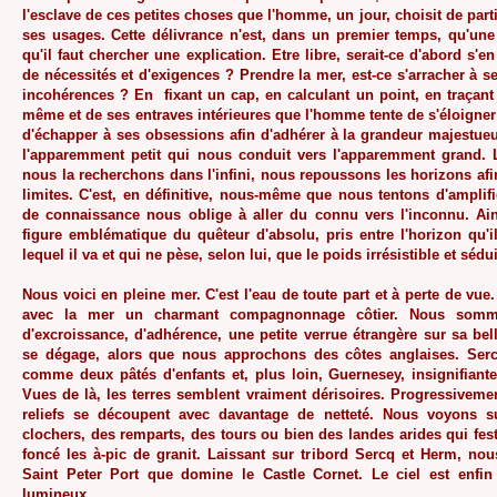
l'esclave de ces petites choses que l'homme, un jour, choisit de parti
ses usages. Cette délivrance n'est, dans un premier temps, qu'une s
qu'il faut chercher une explication. Etre libre, serait-ce d'abord s'e
de nécessités et d'exigences ? Prendre la mer, est-ce s'arracher à 
incohérences ? En fixant un cap, en calculant un point, en traçant 
même et de ses entraves intérieures que l'homme tente de s'éloigner
d'échapper à ses obsessions afin d'adhérer à la grandeur majestue
l'apparemment petit qui nous conduit vers l'apparemment grand. L
nous la recherchons dans l'infini, nous repoussons les horizons afi
limites. C'est, en définitive, nous-même que nous tentons d'amplifie
de connaissance nous oblige à aller du connu vers l'inconnu. Ai
figure emblématique du quêteur d'absolu, pris entre l'horizon qu'il
lequel il va et qui ne pèse, selon lui, que le poids irrésistible et séd
Nous voici en pleine mer. C'est l'eau de toute part et à perte de vue.
avec la mer un charmant compagnonnage côtier. Nous somm
d'excroissance, d'adhérence, une petite verrue étrangère sur sa bel
se dégage, alors que nous approchons des côtes anglaises. Ser
comme deux pâtés d'enfants et, plus loin, Guernesey, insignifiante 
Vues de là, les terres semblent vraiment dérisoires. Progressivemen
reliefs se découpent avec davantage de netteté. Nous voyons s
clochers, des remparts, des tours ou bien des landes arides qui fes
foncé les à-pic de granit. Laissant sur tribord Sercq et Herm, n
Saint Peter Port que domine le Castle Cornet. Le ciel est enfin 
lumineux.