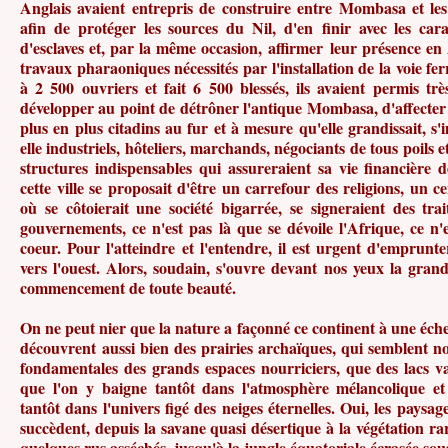
Anglais avaient entrepris de construire entre Mombasa et les 
afin de protéger les sources du Nil, d'en finir avec les ca
d'esclaves et, par la même occasion, affirmer leur présence en A
travaux pharaoniques nécessités par l'installation de la voie fer
à 2 500 ouvriers et fait 6 500 blessés, ils avaient permis tr
développer au point de détrôner l'antique Mombasa, d'affecter l
plus en plus citadins au fur et à mesure qu'elle grandissait, s'
elle industriels, hôteliers, marchands, négociants de tous poils e
structures indispensables qui assureraient sa vie financière 
cette ville se proposait d'être un carrefour des religions, un 
où se côtoierait une société bigarrée, se signeraient des trai
gouvernements, ce n'est pas là que se dévoile l'Afrique, ce n'
coeur. Pour l'atteindre et l'entendre, il est urgent d'emprunte
vers l'ouest. Alors, soudain, s'ouvre devant nos yeux la gran
commencement de toute beauté.
On ne peut nier que la nature a façonné ce continent à une éc
découvrent aussi bien des prairies archaïques, qui semblent no
fondamentales des grands espaces nourriciers, que des lacs 
que l'on y baigne tantôt dans l'atmosphère mélancolique et 
tantôt dans l'univers figé des neiges éternelles. Oui, les paysag
succèdent, depuis la savane quasi désertique à la végétation rare
quelques rus asséchés, jusqu'à la jungle équatoriale écrasée sou