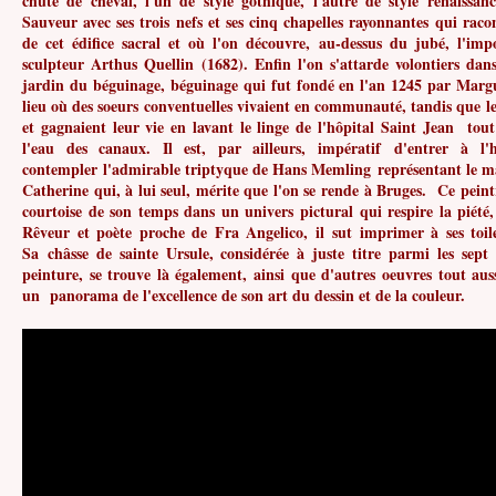
chute de cheval, l'un de style gothique, l'autre de style renaissan
Sauveur avec ses trois nefs et ses cinq chapelles rayonnantes qui racon
de cet édifice sacral et où l'on découvre, au-dessus du jubé, l'imp
sculpteur Arthus Quellin (1682). Enfin l'on s'attarde volontiers dans
jardin du béguinage, béguinage qui fut fondé en l'an 1245 par Margu
lieu où des soeurs conventuelles vivaient en communauté, tandis que le
et gagnaient leur vie en lavant le linge de l'hôpital Saint Jean tou
l'eau des canaux. Il est, par ailleurs, impératif d'entrer à l'
contempler l'admirable triptyque de Hans Memling représentant le ma
Catherine qui, à lui seul, mérite que l'on se rende à Bruges. Ce peint
courtoise de son temps dans un univers pictural qui respire la piété, 
Rêveur et poète proche de Fra Angelico, il sut imprimer à ses toile
Sa châsse de sainte Ursule, considérée à juste titre parmi les sept 
peinture, se trouve là également, ainsi que d'autres oeuvres tout aus
un panorama de l'excellence de son art du dessin et de la couleur.